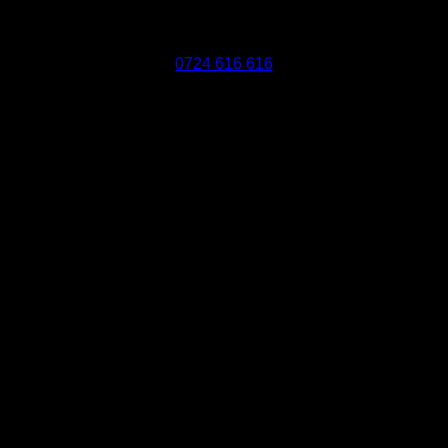
J24/289/2019
Bld. Traian 29
Baia Mare
0724 616 616
NEVER SETTLE SRL
CUI:RO40508246
J24/289/2019