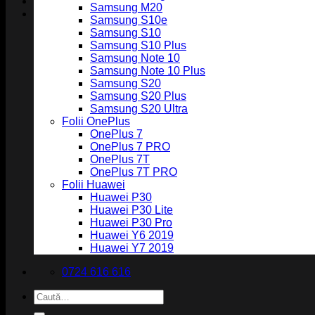
Samsung M20
Samsung S10e
Samsung S10
Samsung S10 Plus
Samsung Note 10
Samsung Note 10 Plus
Samsung S20
Samsung S20 Plus
Samsung S20 Ultra
Folii OnePlus
OnePlus 7
OnePlus 7 PRO
OnePlus 7T
OnePlus 7T PRO
Folii Huawei
Huawei P30
Huawei P30 Lite
Huawei P30 Pro
Huawei Y6 2019
Huawei Y7 2019
0724 616 616
Caută
după: