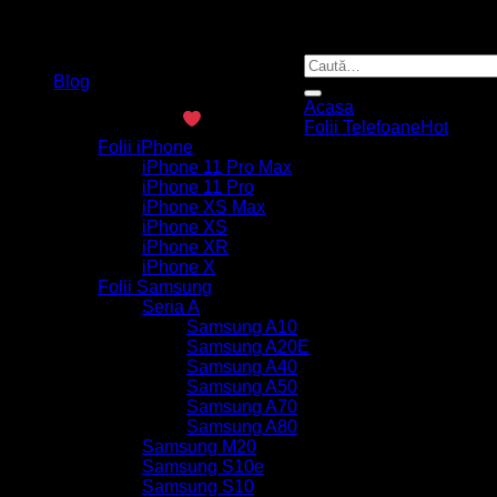
Caută
Blog
după:
Acasa
Made with Love 2026
Epic Mobile
Folii Telefoane
Folii iPhone
iPhone 11 Pro Max
iPhone 11 Pro
iPhone XS Max
iPhone XS
iPhone XR
iPhone X
Folii Samsung
Seria A
Samsung A10
Samsung A20E
Samsung A40
Samsung A50
Samsung A70
Samsung A80
Samsung M20
Samsung S10e
Samsung S10